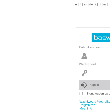
nl
|
fr
|
en
|
de
|
it
|
pl
|
es
|
Gebruikersnaam
Wachtwoord
mij onthouden op 
Wachtwoord / gebruik
Registreren
Meer info